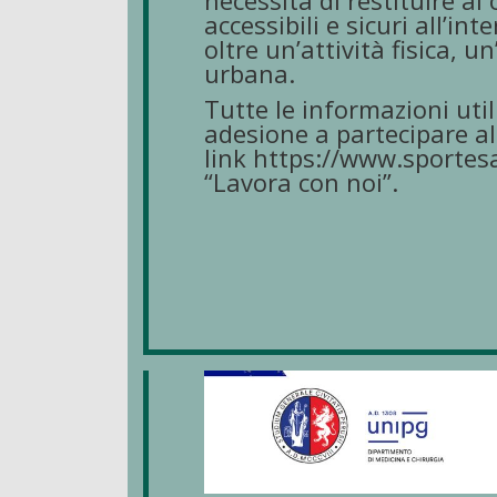
necessità di restituire ai
accessibili e sicuri all’in
oltre un’attività fisica, u
urbana.
Tutte le informazioni util
adesione a partecipare al
link
https://www.sportesa
“Lavora con noi”.