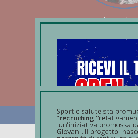
Emira Maria A
Direttrice dell’edizione 2024/25 del Master 
attività motorie
Professore Associato
Università degli Studi di Perugia
Sezione di Farmacologia
Dipartimento di Medicina e Chirurgia
Sport e salute sta promu
© 2026 - Università degli Studi di Peru
“
recruiting “
relativament
un’iniziativa promossa da
Giovani. Il progetto
nasce