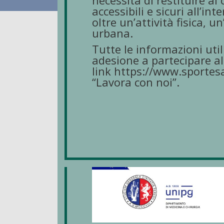
necessità di restituire ai
accessibili e sicuri all’in
oltre un’attività fisica, u
urbana.
Tutte le informazioni util
adesione a partecipare al
link
https://www.sportesa
“Lavora con noi”.